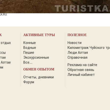
KA.RU
Х
АКТИВНЫЕ ТУРЫ
ПОЛЕЗНОЕ
 отдых
Конные
Новости
Водные
Километраж Чуйского тр
ссы
Пешие
Люди Алтая
лтае
Экскурсионные
Справочная
 Алтае
Все...
Реклама на сайте
зм
Обратная связь
ОБМЕН ОПЫТОМ
Личный кабинет
Отчеты, дневники
Форум