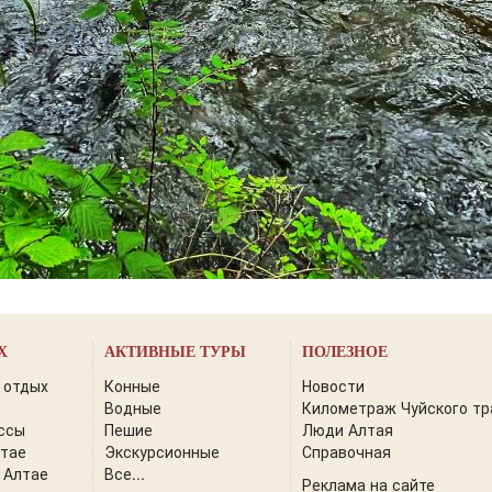
Х
АКТИВНЫЕ ТУРЫ
ПОЛЕЗНОЕ
 отдых
Конные
Новости
Водные
Километраж Чуйского тр
ссы
Пешие
Люди Алтая
лтае
Экскурсионные
Справочная
 Алтае
Все...
Реклама на сайте