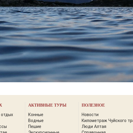
Х
АКТИВНЫЕ ТУРЫ
ПОЛЕЗНОЕ
 отдых
Конные
Новости
Водные
Километраж Чуйского тр
ссы
Пешие
Люди Алтая
лтае
Экскурсионные
Справочная