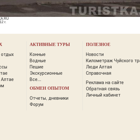
KA.RU
2 г.
Х
АКТИВНЫЕ ТУРЫ
ПОЛЕЗНОЕ
 отдых
Конные
Новости
Водные
Километраж Чуйского тр
ссы
Пешие
Люди Алтая
лтае
Экскурсионные
Справочная
 Алтае
Все...
Реклама на сайте
зм
Обратная связь
ОБМЕН ОПЫТОМ
Личный кабинет
Отчеты, дневники
Форум