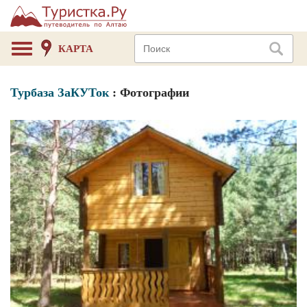
КАРТА
Турбаза ЗаКУТок
: Фотографии