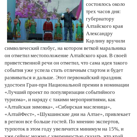
состоялось около
трех часов дня:
губернатору
Алтайского края
Александру
Карлину вручили
символический глобус, на котором веткой маральника
он отметил местоположение Алтайского края. В своей
приветственной речи он отметил, что сама идея такого
события уже успела стать отличным стартом и будет
развиваться и дальше. Этот первомайский праздник
удостоен Гран-при Национальной премии в номинации
«Лучший проект по популяризации событийного
туризма», и наряду с такими мероприятиями, как
«Алтайская зимовка», «Сибирская масленица»,
«АлтайФест», «Шукшинские дни на Алтае», привлекает
в регион все больше гостей. По мнению экспертов,
турпоток в этом году увеличится минимум на 15%, и
уже сейчас можно с уверенностью сказать, что край