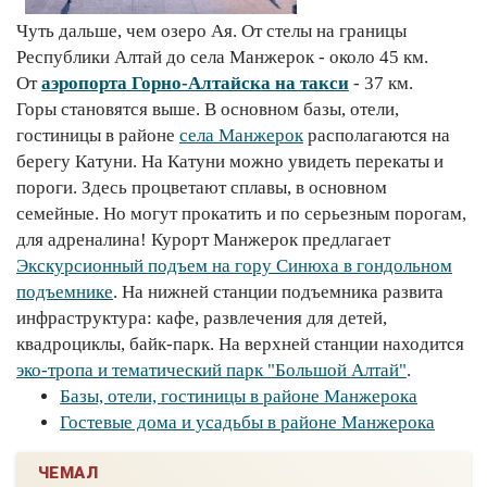
Чуть дальше, чем озеро Ая. От стелы на границы
Республики Алтай до села Манжерок - около 45 км.
От
аэропорта Горно-Алтайска на такси
- 37 км.
Горы становятся выше. В основном базы, отели,
гостиницы в районе
села Манжерок
располагаются на
берегу Катуни. На Катуни можно увидеть перекаты и
пороги. Здесь процветают сплавы, в основном
семейные. Но могут прокатить и по серьезным порогам,
для адреналина! Курорт Манжерок предлагает
Экскурсионный подъем на гору Синюха в гондольном
подъемнике
. На нижней станции подъемника развита
инфраструктура: кафе, развлечения для детей,
квадроциклы, байк-парк. На верхней станции находится
эко-тропа и тематический парк "Большой Алтай"
.
Базы, отели, гостиницы в районе Манжерока
Гостевые дома и усадьбы в районе Манжерока
ЧЕМАЛ