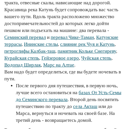
тракта, отвесные скалы, нависающие над дорогой.
Красавица река Катунь будет сопровождать вас часть
вашего пути. Вдоль тракта расположено множество
достопримечательностей до которых легко дойти
пешком или подъехать на машине: два перевала -
Семинский перевал
и
перевал Чике-Таман
,
Катунские
террасы
,
Ининские стелы
,
слияние рек Чуя и Катунь
,
петроглифы Калбак-таш
,
памятник Кольке Снегиреву
,
Курайская степь
,
Гейзеровое озеро
,
Чуйская степь
,
Водопад Ширлак
,
Марс на Алтае
.
Вам надо будет определиться, где вы будете ночевать в
пути.
После первого дня путешествия, в первую ночь,
лучше всего остановиться на
базах От Усть-Семы
до Семинского перевала
. Второй день посвятить
путешествию по тракту до
села Акташ
или до
Марса, вернуться и ночевать на своей базе. На
третий день - возвращаетесь домой.