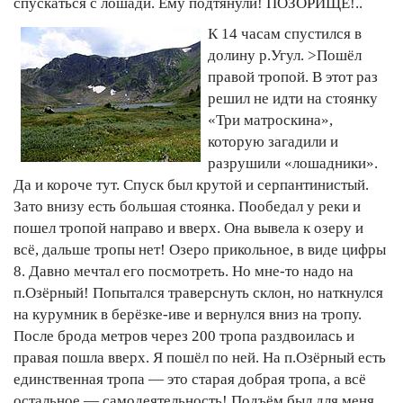
спускаться с лошади. Ему подтянули! ПОЗОРИЩЕ!..
К 14 часам спустился в
долину р.Угул. >Пошёл
правой тропой. В этот раз
решил не идти на стоянку
«Три матроскина»,
которую загадили и
разрушили «лошадники».
Да и короче тут. Спуск был крутой и серпантинистый.
Зато внизу есть большая стоянка. Пообедал у реки и
пошел тропой направо и вверх. Она вывела к озеру и
всё, дальше тропы нет! Озеро прикольное, в виде цифры
8. Давно мечтал его посмотреть. Но мне-то надо на
п.Озёрный! Попытался траверснуть склон, но наткнулся
на курумник в берёзке-иве и вернулся вниз на тропу.
После брода метров через 200 тропа раздвоилась и
правая пошла вверх. Я пошёл по ней. На п.Озёрный есть
единственная тропа — это старая добрая тропа, а всё
остальное — самодеятельность! Подъём был для меня