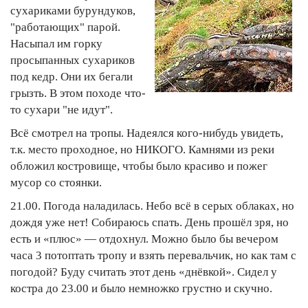
сухариками бурундуков,
"работающих" парой.
Насыпал им горку
просыпанных сухариков
под кедр. Они их бегали
грызть. В этом походе что-
то сухари "не идут".
Всё смотрел на тропы. Надеялся кого-нибудь увидеть,
т.к. место проходное, но НИКОГО. Камнями из реки
обложил костровище, чтобы было красиво и пожег
мусор со стоянки.
21.00. Погода наладилась. Небо всё в серых облаках, но
дождя уже нет! Собираюсь спать. День прошёл зря, но
есть и «плюс» — отдохнул. Можно было бы вечером
часа 3 потоптать тропу и взять перевальчик, но как там с
погодой? Буду считать этот день «днёвкой». Сидел у
костра до 23.00 и было немножко грустно и скучно.