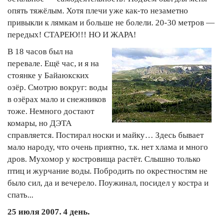
опять тяжёлым. Хотя плечи уже как-то незаметно
привыкли к лямкам и больше не болели. 20-30 метров —
передых! СТАРЕЮ!!! НО И ЖАРА!
В 18 часов был на
перевале. Ещё час, и я на
стоянке у Байаюкских
озёр. Смотрю вокруг: воды
в озёрах мало и снежников
тоже. Немного достают
комары, но ДЭТА
справляется. Постирал носки и майку… Здесь бывает
мало народу, что очень приятно, т.к. нет хлама и много
дров. Мухомор у костровища растёт. Слышно только
птиц и журчание воды. Побродить по окрестностям не
было сил, да и вечерело. Поужинал, посидел у костра и
спать...
25 июля 2007. 4 день.