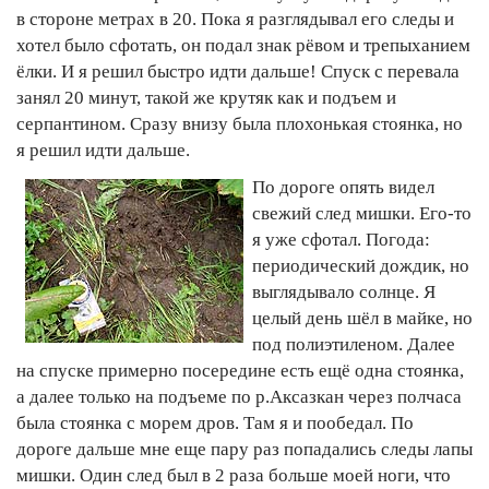
в стороне метрах в 20. Пока я разглядывал его следы и
хотел было сфотать, он подал знак рёвом и трепыханием
ёлки. И я решил быстро идти дальше! Спуск с перевала
занял 20 минут, такой же крутяк как и подъем и
серпантином. Сразу внизу была плохонькая стоянка, но
я решил идти дальше.
По дороге опять видел
свежий след мишки. Его-то
я уже сфотал. Погода:
периодический дождик, но
выглядывало солнце. Я
целый день шёл в майке, но
под полиэтиленом. Далее
на спуске примерно посередине есть ещё одна стоянка,
а далее только на подъеме по р.Аксазкан через полчаса
была стоянка с морем дров. Там я и пообедал. По
дороге дальше мне еще пару раз попадались следы лапы
мишки. Один след был в 2 раза больше моей ноги, что