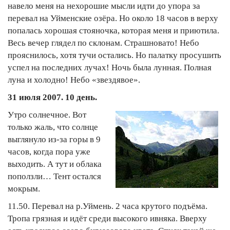
навело меня на нехорошие мысли идти до упора за
перевал на Уйменские озёра. Но около 18 часов в верху
попалась хорошая стояночка, которая меня и приютила.
Весь вечер глядел по склонам. Страшновато! Небо
прояснилось, хотя тучи остались. Но палатку просушить
успел на последних лучах! Ночь была лунная. Полная
луна и холодно! Небо «звездявое».
31 июля 2007. 10 день.
Утро солнечное. Вот
только жаль, что солнце
выглянуло из-за горы в 9
часов, когда пора уже
выходить. А тут и облака
поползли… Тент остался
мокрым.
11.50. Перевал на р.Уймень. 2 часа крутого подъёма.
Тропа грязная и идёт среди высокого ивняка. Вверху