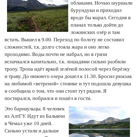
облаками. Ночью шуршали
бурундуки и приходил
вроде бы марал. Сегодня в
планах только дойти до
ложинских озёр и там
встать. Вышел в 9.00. Переход по болоту не составил
сложностей, т.к. долго стояла жара и оно легко
проходимо. Воды почти не набрал, но в грязи
испачкался капитально, т.к. лошадями сильно разбили
тропу. Тропа идёт яркой зелёной полосой через берёзку
и траву. До нижнего озера дошел к 11.30. Бросил рюкзак
на любимой «ветреной» стоянке и тут подошла девушка
и сообщила о том, что они стоят тут рядом. Я
постирался, побрился и пошёл в гости.
Это барнаульцы. 8 человек
из АлтГУ. Идут из Балыкчи
в Чемал уже 10 дней.
Сильно устали и дальше