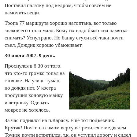
Поставил палатку под кедром, чтобы совсем не
намочить вещи.
Тропа 77 маршрута хорошо натоптана, вот только
знаков его стало мало. Кому их надо было «на память»
снимать? Уснул рано. Но банку сгухи всё-таки почти
съел. Дождик хорошо убаюкивает.
30 июля 2007. 9 день.
Проснулся в 6.30 от того,
что кто-то громко топал на
стоянке. На улице туман,
но дождя нет. У костра
просушил ходовую майку
и ветровку. Одевать
мокрое не хотелось.
За час поднялся на п.Карасу. Ещё тот подъёмчик!
Крутяк! Почти на самом верху встретился с медведем.
Точнее почти встретился, т.к. он уступил дорогу и сидел