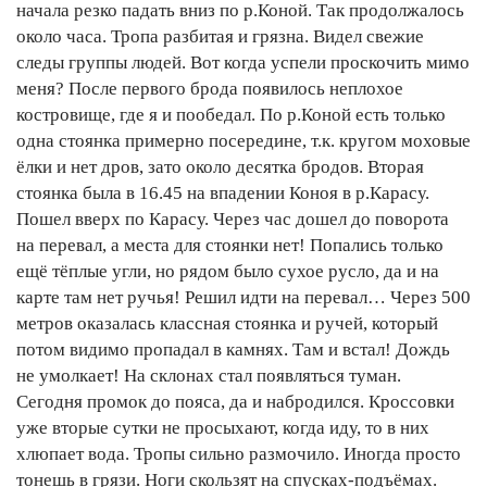
начала резко падать вниз по р.Коной. Так продолжалось
около часа. Тропа разбитая и грязна. Видел свежие
следы группы людей. Вот когда успели проскочить мимо
меня? После первого брода появилось неплохое
костровище, где я и пообедал. По р.Коной есть только
одна стоянка примерно посередине, т.к. кругом моховые
ёлки и нет дров, зато около десятка бродов. Вторая
стоянка была в 16.45 на впадении Коноя в р.Карасу.
Пошел вверх по Карасу. Через час дошел до поворота
на перевал, а места для стоянки нет! Попались только
ещё тёплые угли, но рядом было сухое русло, да и на
карте там нет ручья! Решил идти на перевал… Через 500
метров оказалась классная стоянка и ручей, который
потом видимо пропадал в камнях. Там и встал! Дождь
не умолкает! На склонах стал появляться туман.
Сегодня промок до пояса, да и набродился. Кроссовки
уже вторые сутки не просыхают, когда иду, то в них
хлюпает вода. Тропы сильно размочило. Иногда просто
тонешь в грязи. Ноги скользят на спусках-подъёмах.