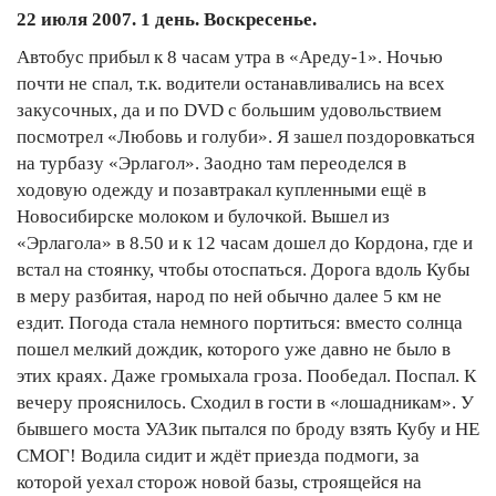
22 июля 2007. 1 день. Воскресенье.
Автобус прибыл к 8 часам утра в «Ареду-1». Ночью
почти не спал, т.к. водители останавливались на всех
закусочных, да и по DVD с большим удовольствием
посмотрел «Любовь и голуби». Я зашел поздоровкаться
на турбазу «Эрлагол». Заодно там переоделся в
ходовую одежду и позавтракал купленными ещё в
Новосибирске молоком и булочкой. Вышел из
«Эрлагола» в 8.50 и к 12 часам дошел до Кордона, где и
встал на стоянку, чтобы отоспаться. Дорога вдоль Кубы
в меру разбитая, народ по ней обычно далее 5 км не
ездит. Погода стала немного портиться: вместо солнца
пошел мелкий дождик, которого уже давно не было в
этих краях. Даже громыхала гроза. Пообедал. Поспал. К
вечеру прояснилось. Сходил в гости в «лошадникам». У
бывшего моста УАЗик пытался по броду взять Кубу и НЕ
СМОГ! Водила сидит и ждёт приезда подмоги, за
которой уехал сторож новой базы, строящейся на