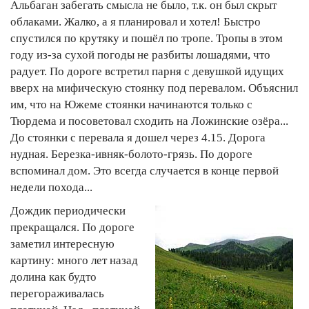
Альбаган забегать смысла не было, т.к. он был скрыт
облаками. Жалко, а я планировал и хотел! Быстро
спустился по крутяку и пошёл по тропе. Тропы в этом
году из-за сухой погоды не разбиты лошадями, что
радует. По дороге встретил парня с девушкой идущих
вверх на мифическую стоянку под перевалом. Объяснил
им, что на Южеме стоянки начинаются только с
Тюрдема и посоветовал сходить на Ложинские озёра...
До стоянки с перевала я дошел через 4.15. Дорога
нудная. Березка-ивняк-болото-грязь. По дороге
вспоминал дом. Это всегда случается в конце первой
недели похода...
Дождик периодически
прекращался. По дороге
заметил интересную
картину: много лет назад
долина как будто
перегораживалась