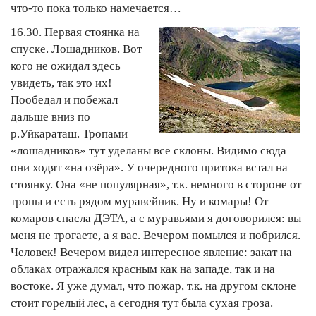
что-то пока только намечается…
16.30. Первая стоянка на
спуске. Лошадников. Вот
кого не ожидал здесь
увидеть, так это их!
Пообедал и побежал
дальше вниз по
р.Уйкараташ. Тропами
«лошадников» тут уделаны все склоны. Видимо сюда
они ходят «на озёра». У очередного притока встал на
стоянку. Она «не популярная», т.к. немного в стороне от
тропы и есть рядом муравейник. Ну и комары! От
комаров спасла ДЭТА, а с муравьями я договорился: вы
меня не трогаете, а я вас. Вечером помылся и побрился.
Человек! Вечером видел интересное явление: закат на
облаках отражался красным как на западе, так и на
востоке. Я уже думал, что пожар, т.к. на другом склоне
стоит горелый лес, а сегодня тут была сухая гроза.