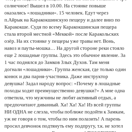
солнечное! Вышел в 10.00. На стоянке повыше
оказались «лошадники». 15 человек. Едут через
п.Айрык на Каракокшинскую пещеру и далее вниз по
Каракокше. Судя по всему Каракокшинская пещера
стала второй местной «Меккой» после Каракольских
озёр. На их стоянке у пещеры уже травы нет. Вонь,
навоз и пауты-мошка… На другой стороне реки стояло
еще 2 лошадные группы. Здесь это обычное явление. За
1 час поднялся до Замков Злых Духов. Там меня
догнали «лошадники». Группа женская, где только один
конюх и два парня-участника. Даже инструктор
девушка! Задал народу вопрос: «Почему в лошадные
походы ходят преимущественно девушки?» А мне одна
ответила, что мужчины не любят активный отдых, а
предпочитают диванный. Ха! Ха! Ха! Из всей группы
НИ ОДНА не слезла, чтобы поближе подойти к Замкам,
уж не говоря о том, чтобы по ним полазить! А парень
просил девчонок подтянуть ему подпругу, т.к. не хотел