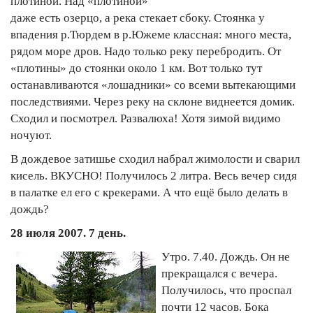
плотиной. Над «плотиной»
даже есть озерцо, а река стекает сбоку. Стоянка у
впадения р.Тюрдем в р.Южеме классная: много места,
рядом море дров. Надо только реку перебродить. От
«плотины» до стоянки около 1 км. Вот только тут
останавливаются «лошадники» со всеми вытекающими
последствиями. Через реку на склоне виднеется домик.
Сходил и посмотрел. Развалюха! Хотя зимой видимо
ночуют.
В дождевое затишье сходил набрал жимолости и сварил
кисель. ВКУСНО! Получилось 2 литра. Весь вечер сидя
в палатке ел его с крекерами. А что ещё было делать в
дождь?
28 июля 2007. 7 день.
Утро. 7.40. Дождь. Он не
прекращался с вечера.
Получилось, что проспал
почти 12 часов. Бока