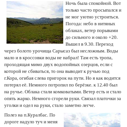
Ночь была спокойной. Вот
только часто просыпался и
не мог уютно устроиться.
Погода: небо в нитяных
облаках, ветер порывами
до сильного и около +20.
Вышел в 9.30. Переход
через болото урочища Сарысаз был несложным. Воды
мало и в кроссовки воды не набрал! Там есть тропа,
проходящая мимо двух водопойных озерцов, если с
которой не сбиваться, то она выводит к ручью под
г.Кора, огибая слева пригорок на пути. Но я как водится
потерял её. Немного потропил по берёзке. к 12.40 был
на ручье. Облака стали комковатыми. Ветер есть и стало
опять жарко. Немного сгорели руки. Связал платочки за
уголки и одел на руки, стало заметно легче.
Полез на п.Куралбас. По
дороге надуло туч и меня