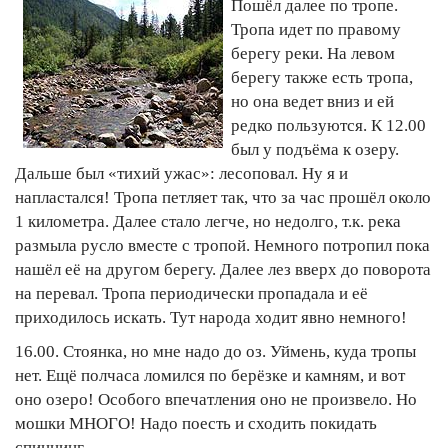
Пошёл далее по тропе.
Тропа идет по правому
берегу реки. На левом
берегу также есть тропа,
но она ведет вниз и ей
редко пользуются. К 12.00
был у подъёма к озеру.
Дальше был «тихий ужас»: лесоповал. Ну я и
напластался! Тропа петляет так, что за час прошёл около
1 километра. Далее стало легче, но недолго, т.к. река
размыла русло вместе с тропой. Немного потропил пока
нашёл её на другом берегу. Далее лез вверх до поворота
на перевал. Тропа периодически пропадала и её
приходилось искать. Тут народа ходит явно немного!
16.00. Стоянка, но мне надо до оз. Уймень, куда тропы
нет. Ещё полчаса ломился по берёзке и камням, и вот
оно озеро! Особого впечатления оно не произвело. Но
мошки МНОГО! Надо поесть и сходить покидать
спиннинг.