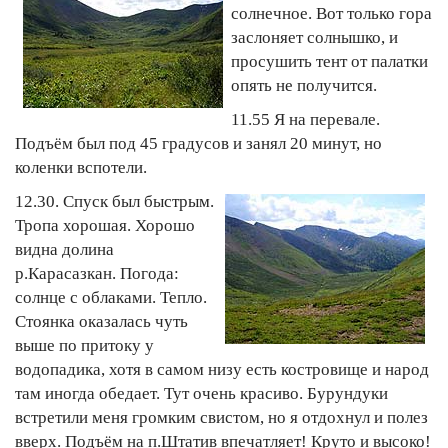
солнечное. Вот только гора
заслоняет солнышко, и
просушить тент от палатки
опять не получится.
11.55 Я на перевале.
Подъём был под 45 градусов и занял 20 минут, но
коленки вспотели.
12.30. Спуск был быстрым.
Тропа хорошая. Хорошо
видна долина
р.Карасазкан. Погода:
солнце с облаками. Тепло.
Стоянка оказалась чуть
выше по притоку у
водопадика, хотя в самом низу есть костровище и народ
там иногда обедает. Тут очень красиво. Бурундуки
встретили меня громким свистом, но я отдохнул и полез
вверх. Подъём на п.Штатив впечатляет! Круто и высоко!