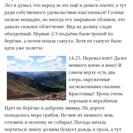
Лез и думал, что народ за это ещё и деньги платит, а тут
ради собственного удовольствия пластаешься! Солнце
палило нещадно, но иногда его закрывало облаком, что
давало сильное облегчение. Вид на долину сзади
обалденный. Первые 2/3 подъёма были тропой по
берёзке, а потом пошла сыпуха. Хотя по сыпухе было
идти уже полегче.
14.25. Перевал взят! Далее
немного влево и вниз! В
самом верху есть два
озера, окруженные
заснеженными скалами.
Красотища! Тропа очень
хорошая и неразбитая.
Идёт по берёзке и доброму ивняку. По дороге
попадалось море грибов. Но мне их немного лень
готовить и поэтому не собирал. Погода начала
портиться: внизу долины бушует дождь и гроза, а тут