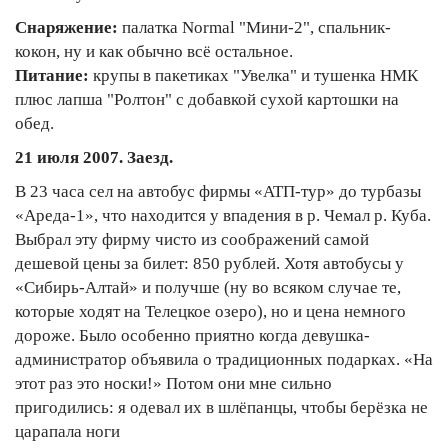
Снаряжение:
палатка Normal "Мини-2", спальник-
кокон, ну и как обычно всё остальное.
Питание:
крупы в пакетиках "Увелка" и тушенка НМК
плюс лапша "Ролтон" с добавкой сухой картошки на
обед.
21 июля 2007. Заезд.
В 23 часа сел на автобус фирмы «АТП-тур» до турбазы
«Ареда-1», что находится у впадения в р. Чемал р. Куба.
Выбрал эту фирму чисто из соображений самой
дешевой цены за билет: 850 рублей. Хотя автобусы у
«Сибирь-Алтай» и получше (ну во всяком случае те,
которые ходят на Телецкое озеро), но и цена немного
дороже. Было особенно приятно когда девушка-
администратор объявила о традиционных подарках. «На
этот раз это носки!» Потом они мне сильно
пригодились: я одевал их в шлёпанцы, чтобы берёзка не
царапала ноги