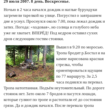
29 июля 2007. 8 день. Воскресенье.
Ночью в 2 часа начался дождик и наглые бурундуки
загремели тарелкой на улице. Погрустил о завтрашнем
дне и уснул. Проснулся около 7.00, пока лежал дождик и
затих. Погода: «ходовая», но солнца и голубого неба
уже не хватает. ВПЕРЁД! Под кедром оставил сухих
дров следующим гостям стоянки.
Вышел в 9.20 по моросью.
Тропа бродит р.Бостал и на
камне нарисована красная
стрелка, чтобы
ориентироваться идущим
по 77 маршруту. За 2,5
часа поднялся на перевал.
Тропа натоптанная. Подъём неутомительный. По дороге
стоянок нет. Зато около 7 бродов и пасутся лошади,
которые гуляют по тропе и растоптали её до состояния
грязи. Да и дождик начался. После перевала тропа