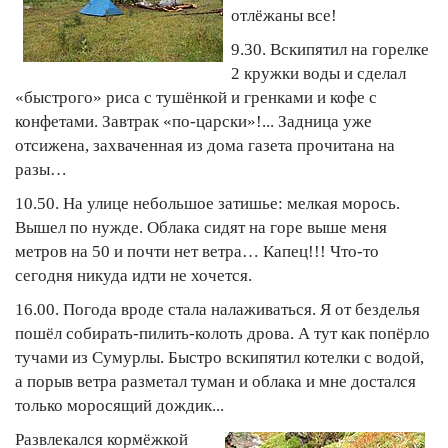
отлёжаны все!
9.30. Вскипятил на горелке
2 кружки воды и сделал
«быстрого» риса с тушёнкой и гренками и кофе с
конфетами. Завтрак «по-царски»!... Задница уже
отсижена, захваченная из дома газета прочитана на
разы…
10.50. На улице небольшое затишье: мелкая морось.
Вышел по нужде. Облака сидят на горе выше меня
метров на 50 и почти нет ветра… Капец!!! Что-то
сегодня никуда идти не хочется.
16.00. Погода вроде стала налаживаться. Я от безделья
пошёл собирать-пилить-колоть дрова. А тут как попёрло
тучами из Сумурлы. Быстро вскипятил котелки с водой,
а порыв ветра разметал туман и облака и мне достался
только моросящий дождик...
Развлекался кормёжкой