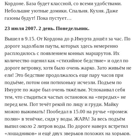
Кордоне. База будет классной, со всеми удобствами.
Небольшие уютные домики. Спальня. Кухня. Даже
газоны будут! Пока пустует…
23 июля 2007. 2 день. Понедельник.
Вышел в 9.15. От Кордона до р.Имурта дошёл за час. По
дороге задолбали пауты, которых здесь немеренно
расплодилось с появлением конных маршрутов. Их
количество оценил как «стихийное бедствие» и одел по
дороге ветровку, хотя было очень жарко. Зато живьём не
ели! Это бедствие продолжалось еще пару часов при
подъёме, потом они потихоньку исчезли. Подъем по
Имурте по жаре был очень тяжёлым. Успокаивал себя
тем, что стыдиться частых остановок на «передых» не
перед кем. Пот течёт рекой по лицу и груди. Майку
можно выжимать! Пообедал в 15.00 на ручье «промеж
полян» в тенёчке, сидя у воды. ЖАРА! За весь подъём
выпил около 2 литров воды. По дороге наверх встретил
«лошадников» и ещё двух зверьков похожих на хорьков.