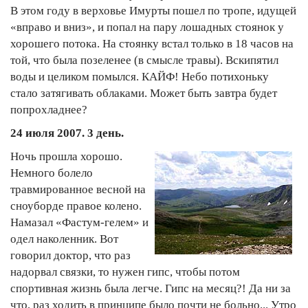
В этом году в верховье Имурты пошел по тропе, идущей
«вправо и вниз», и попал на пару лошадных стоянок у
хорошего потока. На стоянку встал только в 18 часов на
той, что была позеленее (в смысле травы). Вскипятил
воды и целиком помылся. КАЙФ! Небо потихоньку
стало затягивать облаками. Может быть завтра будет
попрохладнее?
24 июля 2007. 3 день.
Ночь прошла хорошо.
Немного болело
травмированное весной на
сноуборде правое колено.
Намазал «Фастум-гелем» и
одел наколенник. Вот
говорил доктор, что раз
надорвал связки, то нужен гипс, чтобы потом
спортивная жизнь была легче. Гипс на месяц?! Да ни за
что, раз ходить в принципе было почти не больно... Утро