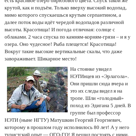
есть красивое озеро бирюзового цвета. Спуск такой же
крутой, как и подъём. Только вверху высокий водопад,
мимо которого спускаешься крутым серпантином, а
далее поток воды идёт чередой водопадов различной
высоты. Красотища! И погода отличная: солнце с
облаками. 2 часа спуска по камням-корням-грязи – и я у
озера. Оно чудесное! Рыба плещется! Красотища!
Вокруг такие высокие вертикальные скалы, что даже
завораживает. Шикарное место!
На стоянке увидел
НЭТИнцев из «Эрлагола».
Они пришли сюда вчера и
это их следы видел я на
тропе. Шли «голодный»
поход из Эдигана 5 дней. В
группе был профессор
НЭТИ (ныне НГТУ) Матушкин Георгий Георгиевич,
которому в прошлом году исполнилось 80 лет! А у него
туристский опыт — ОГО-ГО! Я решил постоять с ними,