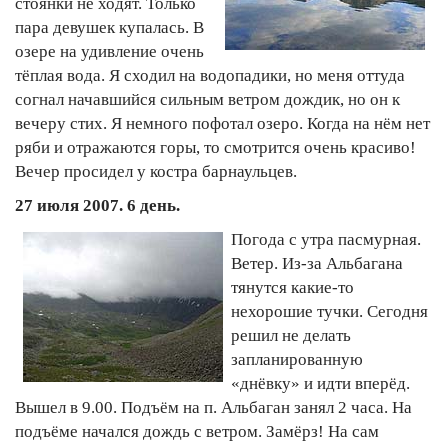
стоянки не ходят. Только
пара девушек купалась. В
озере на удивление очень
тёплая вода. Я сходил на водопадики, но меня оттуда
согнал начавшийся сильным ветром дождик, но он к
вечеру стих. Я немного пофотал озеро. Когда на нём нет
ряби и отражаются горы, то смотрится очень красиво!
Вечер просидел у костра барнаульцев.
27 июля 2007. 6 день.
Погода с утра пасмурная.
Ветер. Из-за Альбагана
тянутся какие-то
нехорошие тучки. Сегодня
решил не делать
запланированную
«днёвку» и идти вперёд.
Вышел в 9.00. Подъём на п. Альбаган занял 2 часа. На
подъёме начался дождь с ветром. Замёрз! На сам