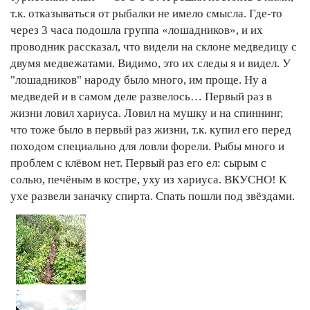
т.к. отказываться от рыбалки не имело смысла. Где-то
через 3 часа подошла группа «лошадников», и их
проводник рассказал, что видели на склоне медведицу с
двумя медвежатами. Видимо, это их следы я и видел. У
"лошадников" народу было много, им проще. Ну а
медведей и в самом деле развелось… Первый раз в
жизни ловил хариуса. Ловил на мушку и на спиннинг,
что тоже было в первый раз жизни, т.к. купил его перед
походом специально для ловли форели. Рыбы много и
проблем с клёвом нет. Первый раз его ел: сырым с
солью, печёным в костре, уху из хариуса. ВКУСНО! К
ухе развели заначку спирта. Спать пошли под звёздами.