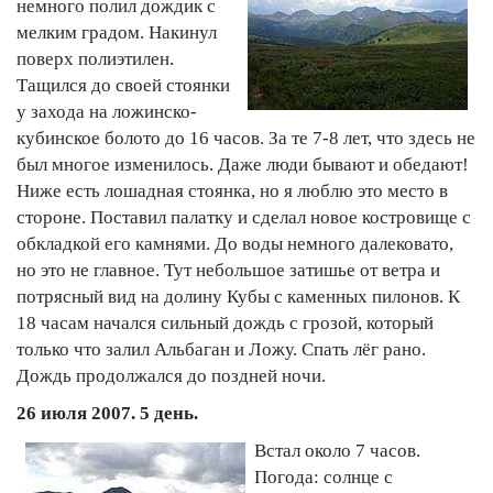
немного полил дождик с
мелким градом. Накинул
поверх полиэтилен.
Тащился до своей стоянки
у захода на ложинско-
кубинское болото до 16 часов. За те 7-8 лет, что здесь не
был многое изменилось. Даже люди бывают и обедают!
Ниже есть лошадная стоянка, но я люблю это место в
стороне. Поставил палатку и сделал новое костровище с
обкладкой его камнями. До воды немного далековато,
но это не главное. Тут небольшое затишье от ветра и
потрясный вид на долину Кубы с каменных пилонов. К
18 часам начался сильный дождь с грозой, который
только что залил Альбаган и Ложу. Спать лёг рано.
Дождь продолжался до поздней ночи.
26 июля 2007. 5 день.
Встал около 7 часов.
Погода: солнце с