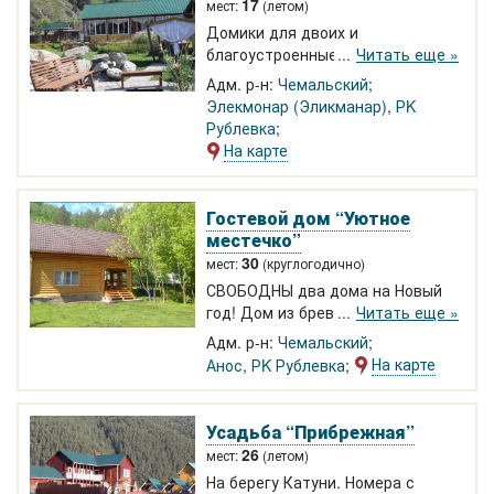
17
мест:
(летом)
Домики для двоих и
благоустроенные комнаты дома в
Читать еще »
Элекмонаре у горы. В домах
Адм. р-н:
Чемальский
кухня, душ, туалет. Большая
Элекмонар (Эликманар)
,
РK
территория. Место для костра.
Рублевка
Теплое озеро Рублевка с
На карте
аттракционами в 2 км, аквапарк,
музей Палеопарк. 1000-1500 р.
Гостевой дом “Уютное
местечко”
30
мест:
(круглогодично)
СВОБОДНЫ два дома на Новый
год! Дом из бревна кедра в селе
Читать еще »
Анос у горы круглый год
Адм. р-н:
Чемальский
уединенно. Благоустроенный с
На карте
Анос
,
РK Рублевка
кухней. Терраса-беседка
открытая 14 м2. Терраса и
площадка для пикника. Большой
Усадьба “Прибрежная”
двор с парковкой для
26
мест:
(летом)
автомобилей. Рядом Чемал,
На берегу Катуни. Номера с
озеро Рублевка, два аквапарка