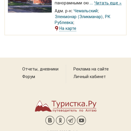
панорамными окнами. 2400 руб/3-
Читать еще »
(летний и зимний).
х местный номер. Кухня, баня,
Круглогодично.
Адм. р-н:
Чемальский
детская площадка. В пешей
Элекмонар (Эликманар)
,
РK
доступности расположены РК
Рублевка
"Рублевка",
На карте
достопримечательность Зубы
дракона, Палеопарк
Отчеты, дневники
Реклама на сайте
Форум
Личный кабинет