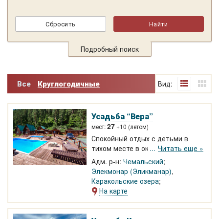
Подробный поиск
Все
Круглогодичные
Вид:
Усадьба “Вера”
27
мест:
+10 (летом)
Спокойный отдых с детьми в
тихом месте в окружении гор. 1
Читать еще »
км от Чемальского тракта.
Адм. р-н:
Чемальский
Благоустроенные домики. Два
Элекмонар (Эликманар)
,
бассейна, детская площадка.
Каракольские озера
Сосновый лес, река Элекмонар.
На карте
Wi-Fi. Прогулки на квадрациклах,
лошадях. По дороге, к
Каракольским озёрам.