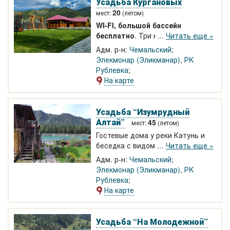
Усадьба Кургановых
20
мест:
(летом)
WI-FI, большой бассейн
бесплатно
. Три номера с душем
Читать еще »
и туалетом в Элекмонаре в 2 км
Адм. р-н:
Чемальский
от РК Рублевка!! Баня, кухня,
Элекмонар (Эликманар)
,
РK
стиральная машина-автомат.
Рублевка
На карте
Усадьба “Изумрудный
Алтай”
45
мест:
(летом)
Гостевые дома у реки Катунь и
беседка с видом на реку. Все
Читать еще »
номера благоустроены. Пляж.
Адм. р-н:
Чемальский
Автотур на Каракольские озера.
Элекмонар (Эликманар)
,
РK
Чемал в 2 км, музей Палеопарк,
Рублевка
теплое озеро Рублевка.
На карте
Усадьба “На Молодежной”