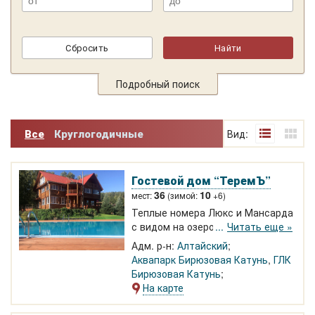
Подробный поиск
Все
Круглогодичные
Вид:
Гостевой дом “ТеремЪ”
36
10
мест:
(зимой:
+6)
Теплые номера Люкс и Мансарда
с видом на озеро Бирюзовой
Читать еще »
Катуни. Коттедж сдается
Адм. р-н:
Алтайский
номерами или целиком круглый
Аквапарк Бирюзовая Катунь
,
ГЛК
год. Летом просторный бассейн.
Бирюзовая Катунь
Рядом теплое озеро,
На карте
аттракционы, Тавдинские
пещеры.