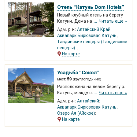
Отель “Катунь Dom Hotels”
Новый клубный отель на берегу
Катуни. Дома на 2-4 человека.
Читать еще »
Каждый дом оснащен в
Адм. р-н:
Алтайский Край
соответствии с требованиями к
Аквапарк Бирюзовая Катунь
,
отелям уровня 5*: дома
Тавдинские пещеры (Талдинские
оборудованы тёплыми полами,
пещеры)
системой "умный дом",
На карте
премиальный сантехникой,
панорамными окнами.
Усадьба “Сокол”
59
мест:
(круглогодично)
Расположена на левом берегу р.
Катунь, между озером Ая и
Читать еще »
"Бирюзовой Катунью". Круглый
Адм. р-н:
Алтайский
год отдых в благоустроенных
Аквапарк Бирюзовая Катунь
,
домах из сосны и кедра для 59
Озеро Ая (Айское)
гостей. Русская банька, кедровая
На карте
бочка, фиточаи с медом
собственной пасеки, экскурсии,
кони, сплавы