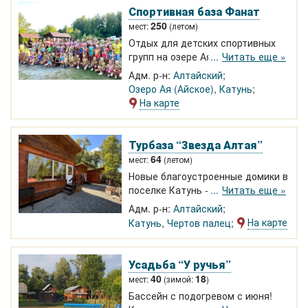
Спортивная база Фанат
250
мест:
(летом)
Отдых для детских спортивных
групп на озере Ая - до 250 чел.
Читать еще »
Есть все разрешения. Крытые
Адм. р-н:
Алтайский
залы для йоги и единоборств,
Озеро Ая (Айское)
,
Катунь
кафе на 100 чел. Спортплощадки,
На карте
воркаут. Размещение в кедровых
домиках и благоустроенных
номерах. Комплексное питание
Турбаза “Звезда Алтая”
входит в стоимость.
64
мест:
(летом)
Новые благоустроенные домики в
поселке Катунь - на 2-4 человека
Читать еще »
и на большую компанию. Баня с
Адм. р-н:
Алтайский
чаном!
На карте
Катунь
,
Чертов палец
Усадьба “У ручья”
40
18
мест:
(зимой:
)
Бассейн с подогревом с июня!