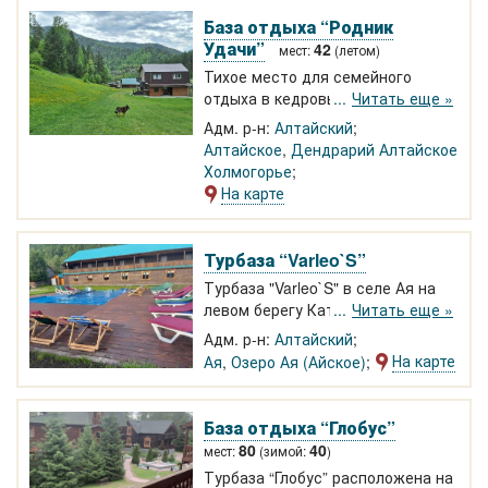
кухня, горячий душ.
База отдыха “Родник
Удачи”
42
мест:
(летом)
Тихое место для семейного
отдыха в кедровых домиках и
Читать еще »
номерах со всеми удобствами.
Адм. р-н:
Алтайский
Летняя кухня для проведения
Алтайское
,
Дендрарий Алтайское
банкетов или тренингов 100 м2.
Холмогорье
Вокруг невысокие, покрытые
На карте
хвойным лесом горы. Рядом
районный центр Алтайское.
Летний бассейн, детская
Турбаза “Varleo`S”
площадка, родник
Турбаза "Varleo`S" в селе Ая на
левом берегу Катуни - 13 номеров
Читать еще »
и 4 отдельно-стоящих домика,
Адм. р-н:
Алтайский
летний бассейн, уличные
На карте
Ая
,
Озеро Ая (Айское)
душевые, баня, беседки с
мангалами, теннисный стол,
прокат велосипедов.
База отдыха “Глобус”
80
40
мест:
(зимой:
)
Турбаза “Глобус” расположена на