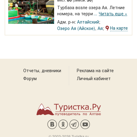
детская, спортивная площадка.
Турбаза возле озера Ая. Летние
Ресторан, банкетный,
номера, на территории кафе,
Читать еще »
бильярдный залы, кальянная.
баня, детская площадка,
Адм. р-н:
Алтайский
бассейн, Wi-Fi. Экскурсии, сплав,
На карте
Озеро Ая (Айское)
,
Ая
конные прогулки.
Отчеты, дневники
Реклама на сайте
Форум
Личный кабинет
© 2003-2026 Turistka.ru