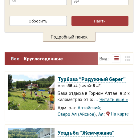
Подробный поиск
Все
Круглогодичные
Вид:
Турбаза “Радужный берег”
56
8
мест:
+4 (зимой:
+2)
База отдыха в Горном Алтае, в 2-х
километрах от озера Ая и
Читать еще »
горнолыжного комплекса на горе
Адм. р-н:
Алтайский
Веселой. Размещение в летних
На карте
Озеро Ая (Айское)
,
Ая
кирпичных домиках и зимнем
коттедже с удобствами.
Ухоженная территория, закрытый
Усадьба “Жемчужина”
шатер 50 кв. м для тренингов.