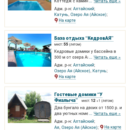
Коттедж с камином и теплые
Читать еще »
благоустроенные домики для
Адм. р-н:
Алтайский
отдыха на озере Ая. Кафе, кухня в
Катунь
,
Озеро Ая (Айское)
коттеджах и номерах. Детская
На карте
площадка, бассейн, ручей, баня с
купальней. От 1500 р. чел.
База отдыха “КедровАЯ”
55
мест:
(летом)
Кедровые домики у бассейна в
300 м от озера Ая. Зимний
Читать еще »
коттедж на 11 двухместных
Адм. р-н:
Алтайский
благоустроенных номеров для
Озеро Ая (Айское)
,
Катунь
семейного или корпоративного
На карте
отдыха на Алтае. Беседка на 25
человек, мангалы. Нет
оживленных дорог, тихое,
Гостевые домики “У
спокойное место. Рядом кафе,
Фиалыча”
12
мест:
+1 (летом)
экскурсии.
Два бунгало на двоих от 1500 р. и
два уютных номера в селе Ая в
Читать еще »
200 м от реки Катунь. Новая
Адм. р-н:
Алтайский
кедровая баня, кухня, душ,
На карте
Ая
,
Озеро Ая (Айское)