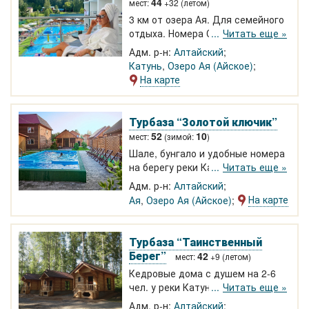
44
мест:
+32 (летом)
3 км от озера Ая. Для семейного
отдыха. Номера Стандарт-Люкс,
Читать еще »
2-х этажный Коттедж на 6
Адм. р-н:
Алтайский
комнат, две Вип-Студии на 4-6
Катунь
,
Озеро Ая (Айское)
человек. Бассейн с подогревом,
На карте
ухоженная территория, баня,
беседка с камином.
Турбаза “Золотой ключик”
52
10
мест:
(зимой:
)
Шале, бунгало и удобные номера
на берегу реки Катунь у озера Ая.
Читать еще »
Зимние дома и коттедж. Есть
Адм. р-н:
Алтайский
номера с душем, ТV, чайником,
На карте
Ая
,
Озеро Ая (Айское)
холодильником. На территории
беседки с видом на Катунь,
детская площадка, теплый
Турбаза “Таинственный
бассейн, две бани и автостоянка.
Берег”
42
мест:
+9 (летом)
1330-4000 р.
Кедровые дома с душем на 2-6
чел. у реки Катунь в с. Катунь.
Читать еще »
Озеро Ая и комплекс бассейнов
Адм. р-н:
Алтайский