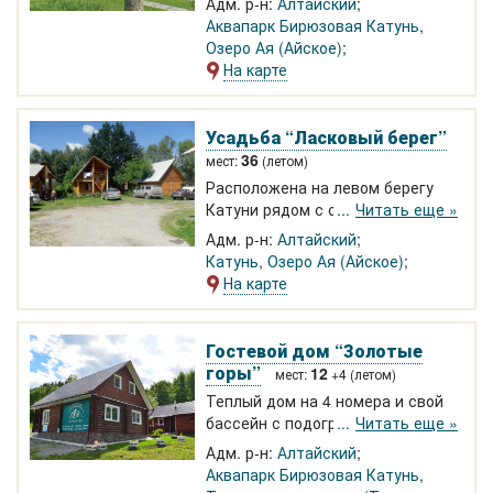
Адм. р-н:
Алтайский
год отдых в благоустроенных
Аквапарк Бирюзовая Катунь
,
домах из сосны и кедра для 59
Озеро Ая (Айское)
гостей. Русская банька, кедровая
На карте
бочка, фиточаи с медом
собственной пасеки, экскурсии,
кони, сплавы
Усадьба “Ласковый берег”
36
мест:
(летом)
Расположена на левом берегу
Катуни рядом с озером Ая.
Читать еще »
Летние домики и круглогодичная
Адм. р-н:
Алтайский
гостиница. Летняя столовая,
Катунь
,
Озеро Ая (Айское)
детская площадка, баня,
На карте
парковка машин, беседки с
мангалами. Сплавы, конные
прогулки, экскурсии.
Гостевой дом “Золотые
горы”
12
мест:
+4 (летом)
Теплый дом на 4 номера и свой
бассейн с подогревом на
Читать еще »
Бирюзовой Катуни в 8 км от
Адм. р-н:
Алтайский
Манжерок. Номер «Стандарт»
Аквапарк Бирюзовая Катунь
,
(кухня, душ, WC). Теплое озеро,