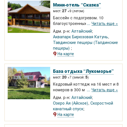
Мини-отель “Сказка”
27
мест:
+9 (летом)
Бассейн с подогревом. 10
благоустроенных номеров у
Читать еще »
теплого озера на Бирюзовой
Адм. р-н:
Алтайский
Катуни. Финская сауна, детская
Аквапарк Бирюзовая Катунь
,
площадка, зона барбекю, летняя
Тавдинские пещеры (Талдинские
кухня, беседки. Бесплатный Wi-Fi.
пещеры)
Тавдинские пещеры, пасека, парк
На карте
деревяных скульптур в пешей
доступности.
База отдыха “Лукоморье”
20
5
мест:
+7 (зимой:
)
Кедровый коттедж на 16 мест и 8
номеров в 300 м от озера Ая.
Читать еще »
Банкетный зал на 40 чел. Встреча
Адм. р-н:
Алтайский
в аэропорту или ж/д вокзале.
Озеро Ая (Айское)
,
Скоростной
Экскурсии. Кафе, беседки,
канатный спуск
просторная территория с
На карте
березовой рощей. Круглый год.