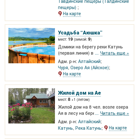
Тавдинские пещеры (Талдинские
аквапарк, пещеры, ГЛК
пещеры)
Манжерок. Мотопарапланы.
На карте
Бесплатно мангал, беседки,
парковка. Новая баня.
Усадьба “Аюшка”
19
9
мест:
(зимой:
)
Домики на берегу реки Катунь
(первая линия) в селе Ая. Кухня,
Читать еще »
душ, туалет в домиках. Тихое
Адм. р-н:
Алтайский
место, удалено от дорог. Беседка
Чуря
,
Озеро Ая (Айское)
для большой компании на берегу.
На карте
До озера Ая и аквапарка
Алтайская Ривьера 5 минут на
машине.
Жилой дом на Ае
8
мест:
+1 (летом)
Жилой дом на 8 чел. возле озера
Ая в лесу на берегу горной реки
Читать еще »
Катунь. До озера Ая и комплекса
Адм. р-н:
Алтайский
бассейнов Алтай Ривьера 15
На карте
Катунь
,
Река Катунь
минут ходьбы. Wi-Fi, большая
территория. Баня, оборудованная