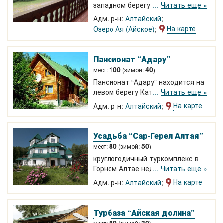
западном берегу озера Ая.
Читать еще »
Работает круглый год.
Адм. р-н:
Алтайский
Размещение в благоустроенных
На карте
Озеро Ая (Айское)
номерах класса люкс и полулюкс
на двух, трех и четырех человек,
а также в отдельно стоящих
Пансионат “Адару”
домиках. Сплавы, экскурсии.
100
40
мест:
(зимой:
)
Пансионат “Адару” находится на
левом берегу Катуни в 8 км от
Читать еще »
озера Ая. Проживание в
На карте
Адм. р-н:
Алтайский
круглогодичных коттеджах и
летних домиках. Организация
семинаров и конференций,
Усадьба “Сар-Герел Алтая”
сплавы, экскурсии, прокат
80
50
мест:
(зимой:
)
снаряжения, горнолыжная
круглогодичный туркомплекс в
трасса, ледодром.
Горном Алтае недалеко от озера
Читать еще »
Ая. Рассчитан на семейный
На карте
Адм. р-н:
Алтайский
отдых, проведение
корпоративных мероприятий.
Номера Стандарт, Апартаменты.
Турбаза “Айская долина”
Детский и взрослый бассейны,
80
30
мест:
(зимой:
)