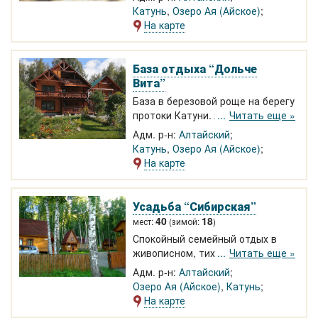
"Алтайская Ривьера" в 15 мин.
Катунь
,
Озеро Ая (Айское)
ходьбы. Прямой выход к реке и
На карте
живописный песчаный пляж,
завораживающие виды на горы.
Экскурсии, сплавы, конные
База отдыха “Дольче
прогулки. От 880 р.
Вита”
База в березовой роще на берегу
протоки Катуни. 2-3-4-местные
Читать еще »
номера в 2-этажных деревянных
Адм. р-н:
Алтайский
коттеджах. Русская баня, мангал,
Катунь
,
Озеро Ая (Айское)
беседка, теплое кафе, конные и
На карте
авто-экскурсии, сплавы, прокат
велосипедов и др.
Усадьба “Сибирская”
40
18
мест:
(зимой:
)
Спокойный семейный отдых в
живописном, тихом месте на
Читать еще »
пригорке среди берез. Большой
Адм. р-н:
Алтайский
зимний дом со всеми удобствами
Озеро Ая (Айское)
,
Катунь
на 12 человек. Утепленные
На карте
летние домики на 2-5 человек.