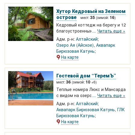
Около 1 км. до озера Ая, 200
метров до турбазы Стик-Тревел с
Хутор Кедровый на Зеленом
большим бассейном
острове
35
16
мест:
(зимой:
)
Кедровый коттедж на берегу и 12
благоустроенных жилых домов
Читать еще »
(бунгало и VIP) на Зеленом
Адм. р-н:
Алтайский
острове посреди Катуни в 7 км от
Озеро Ая (Айское)
,
Аквапарк
озера Ая и в 17 км от аквапарка
Бирюзовая Катунь
Бирюзовой Катуни. Уединенный
На карте
тихий отдых, медитации, йога-
тренинги. Баня с бассейном. Зал
для проведения тренингов,
Гостевой дом “ТеремЪ”
конференцзал на 30-40 чел.
В 5
36
10
мест:
(зимой:
+6)
км игорная зона Сибирская
Теплые номера Люкс и Мансарда
монета, два парка аттракционов.
с видом на озеро Бирюзовой
Читать еще »
Круглогодично.
Катуни. Коттедж сдается
Адм. р-н:
Алтайский
номерами или целиком круглый
Аквапарк Бирюзовая Катунь
,
ГЛК
год. Летом просторный бассейн.
Бирюзовая Катунь
Рядом теплое озеро,
На карте
аттракционы, Тавдинские
пещеры.