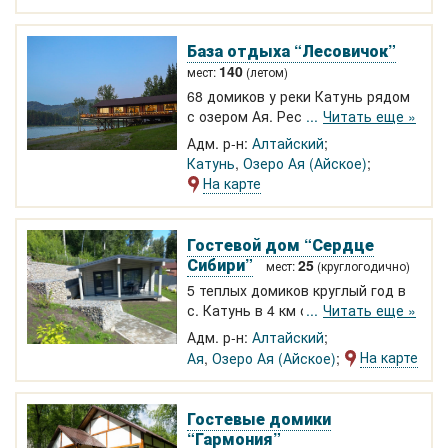
туалет. Низкие цены! 670-750 р.
База отдыха “Лесовичок”
140
мест:
(летом)
68 домиков у реки Катунь рядом
с озером Ая. Ресторан "Веранда"
Читать еще »
на 80 чел., шатер. Пантовые
Адм. р-н:
Алтайский
ванны. Комфортабельные
Катунь
,
Озеро Ая (Айское)
отдельно стоящие домики и
На карте
дизайнерские апартаменты со
всеми удобствами, тёплыми
полами, камином, террасой.
Гостевой дом “Сердце
Сибири”
25
мест:
(круглогодично)
5 теплых домиков круглый год в
с. Катунь в 4 км от озера Ая для
Читать еще »
семейного отдыха. В домике
Адм. р-н:
Алтайский
кухня, теплые полы, душ, туалет,
На карте
Ая
,
Озеро Ая (Айское)
холодильник и тд. Бассейн и
детская площадка (к лету 2026).
Река Катунь в 800 м.
Гостевые домики
“Гармония”