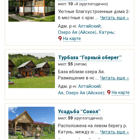
10
мест:
+8 (круглогодично)
Уютные благоустроенные дома 2-
6 местные с красивым
Читать еще »
интерьером. Работают весь год.
Адм. р-н:
Алтайский
Большая ухоженная территория.
Озеро Ая (Айское)
,
Катунь
Для каждого дома собственная
На карте
крытая беседка с мангалом.
Турбаза “Горный оберег”
55
мест:
(летом)
База вблизи озера Ая.
Размещение в номерах на 1-5
Читать еще »
человек или в коттеджах для
Адм. р-н:
Алтайский
компаний. На территории
На карте
Ая
,
Озеро Ая (Айское)
бассейн, спортивная площадка,
бассейн, рядом парк
аттракционов.
Усадьба “Сокол”
59
мест:
(круглогодично)
Расположена на левом берегу р.
Катунь, между озером Ая и
Читать еще »
"Бирюзовой Катунью". Круглый