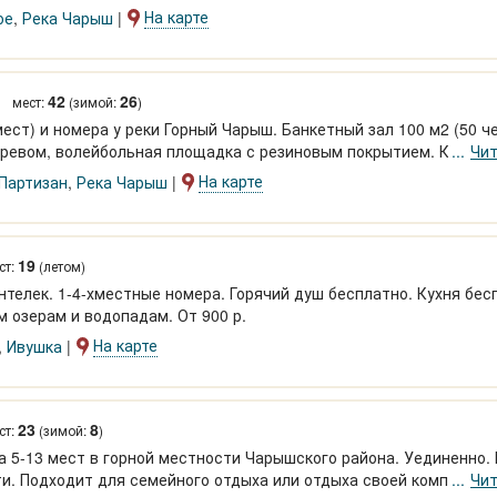
На карте
ое
,
Река Чарыш
42
26
мест:
(зимой:
)
ест) и номера у реки Горный Чарыш. Банкетный зал 100 м2 (50 че
гревом, волейбольная площадка с резиновым покрытием. Круглог
Чит
 спортплощадка!! Заказ питания. Скидки. От 1000 р.
На карте
Партизан
,
Река Чарыш
19
ст:
(летом)
нтелек. 1-4-хместные номера. Горячий душ бесплатно. Кухня бес
м озерам и водопадам. От 900 р.
На карте
,
Ивушка
23
8
ст:
(зимой:
)
а 5-13 мест в горной местности Чарышского района. Уединенно. 
ти. Подходит для семейного отдыха или отдыха своей компанией
Чит