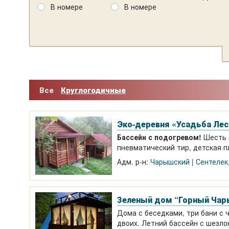
В номере
В номере
Все
Круглогодичные
Эко-деревня «Усадьба Лес
Бассейн с подогревом!
Шесть б
пневматический тир, детская п
конные прогулки. 1080-2500 р.
Адм. р-н:
Чарышский
Сентелек
Зеленый дом “Горный Ча
Дома с беседками, три бани с ч
двоих. Летний бассейн с шезло