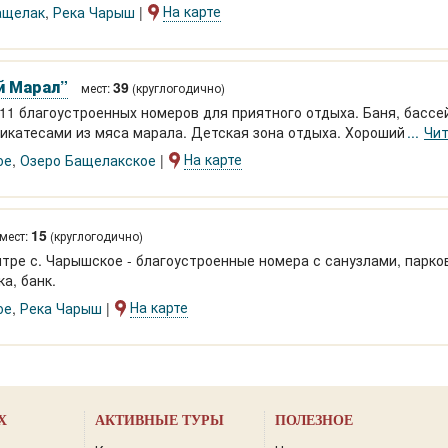
 5 чел.)
На карте
ащелак
,
Река Чарыш
й Марал”
39
мест:
(круглогодично)
11 благоустроенных номеров для приятного отдыха. Баня, бассе
ликатесами из мяса марала. Детская зона отдыха. Хороший сон и
Чит
нят вас энергией. Массаж от мануального терапевта.
На карте
ое
,
Озеро Бащелакское
15
мест:
(круглогодично)
нтре с. Чарышское - благоустроенные номера с санузлами, парков
а, банк.
На карте
ое
,
Река Чарыш
Х
АКТИВНЫЕ ТУРЫ
ПОЛЕЗНОЕ