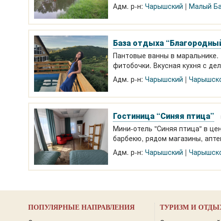
места, зимой 8. От 4000 дом (до
Адм. р-н:
Чарышский
Малый Б
База отдыха “Благородны
Пантовые ванны в маральнике. 
фитобочки. Вкусная кухня с де
фермерскими продуктами напол
Адм. р-н:
Чарышский
Чарышск
Гостиница “Синяя птица”
Мини-отель "Синяя птица" в це
барбекю, рядом магазины, аптек
Адм. р-н:
Чарышский
Чарышск
ПОПУЛЯРНЫЕ НАПРАВЛЕНИЯ
ТУРИЗМ И ОТДЫ