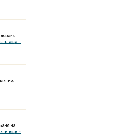
ловек).
одично.
ать еще »
платно.
Баня на
. Летом 23
ать еще »