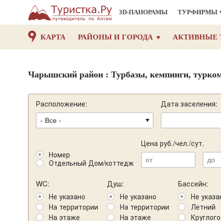
3D-ПАНОРАМЫ
ТУРФИРМЫ
КАРТА
РАЙОНЫ И ГОРОДА
АКТИВНЫЕ 
Чарышский район : Турбазы, кемпинги, турко
Расположение:
Дата заселения:
Цена руб./чел./сут.
Номер
Отдельный Дом/коттедж
WC:
Душ:
Бассейн:
Не указано
Не указано
Не указа
На территории
На территории
Летний
На этаже
На этаже
Круглог