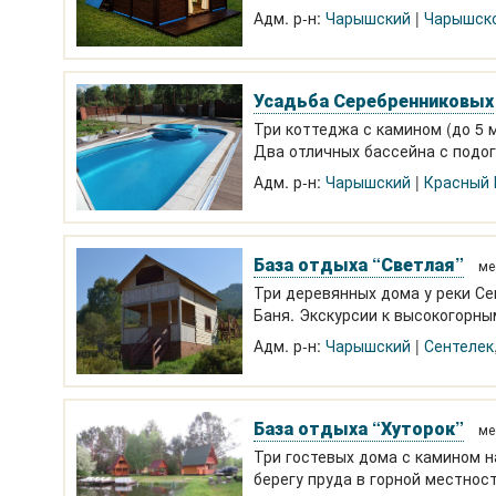
круглогодично.
Адм. р-н:
Чарышский
Чарышск
Усадьба Серебренниковых
Три коттеджа с камином (до 5 м
Два отличных бассейна с подо
Кафе с поваром, баня, барбекю,
Адм. р-н:
Чарышский
Красный 
База отдыха “Светлая”
ме
Три деревянных дома у реки Се
Баня. Экскурсии к высокогорны
Адм. р-н:
Чарышский
Сентелек
База отдыха “Хуторок”
ме
Три гостевых дома с камином н
берегу пруда в горной местнос