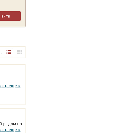
:
сплав,
ать еще »
0 р. дом на
ать еще »