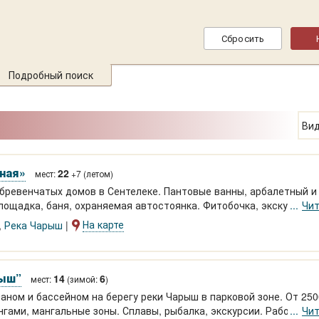
Подробный поиск
Вид
ная»
22
мест:
+7 (летом)
ревенчатых домов в Сентелеке. Пантовые ванны, арбалетный и
лощадка, баня, охраняемая автостоянка. Фитобочка, экскурсии, 
Чит
На карте
,
Река Чарыш
рыш”
14
6
мест:
(зимой:
)
аном и бассейном на берегу реки Чарыш в парковой зоне. От 250
нгами, мангальные зоны. Сплавы, рыбалка, экскурсии. Работаем
Чит