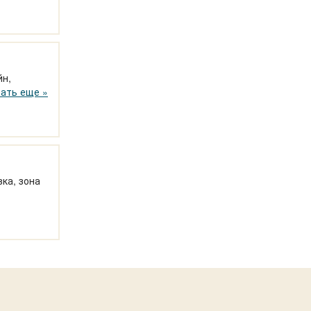
йн,
 питание
ать еще »
ка, зона