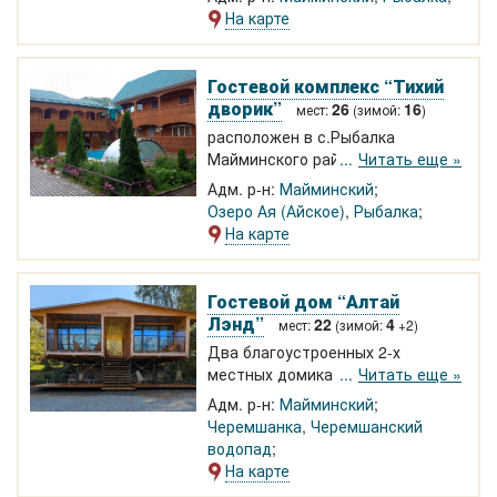
недалеко от берега Катуни.
На карте
Гостевой комплекс “Тихий
дворик”
26
16
мест:
(зимой:
)
расположен в с.Рыбалка
Майминского района РА между
Читать еще »
живописными горами и рекой
Адм. р-н:
Майминский
Катунь, неподалеку от озера Ая.
Озеро Ая (Айское)
,
Рыбалка
Два благоустроенных
На карте
круглогодичных и один летний
дом вмещают до 26 человек.
Летний бассейн, баня, сауна,
Гостевой дом “Алтай
беседки для отдыха, мангал.
Лэнд”
22
4
мест:
(зимой:
+2)
Два благоустроенных 2-х
местных домика с панорамными
Читать еще »
окнами (круглый год). 2-3-х
Адм. р-н:
Майминский
местные номера в двухэтажном
Черемшанка
,
Черемшанский
доме. Ухоженная территория,
водопад
большая баня, беседки. На
На карте
солнечной полянке - бассейн,