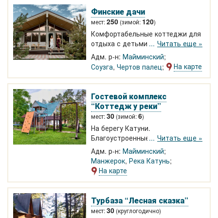
бассейн, детская площадка.
Финские дачи
250
120
мест:
(зимой:
)
Комфортабельные коттеджи для
отдыха с детьми и компанией.
Читать еще »
Большая благоустроенная
Адм. р-н:
Майминский
территория. Кафе, детские
На карте
Соузга
,
Чертов палец
площадки, бассейны с
подогревом круглый год, баня,
хамам с бассейном, джакузи.
Гостевой комплекс
“Коттедж у реки”
30
6
мест:
(зимой:
)
На берегу Катуни.
Благоустроенные номера: 2-3-х
Читать еще »
местные; этаж 6-ти местный. Аил
Адм. р-н:
Майминский
4-х местный. Детская,
Манжерок
,
Река Катунь
волейбольная площадка,
На карте
теннисный стол, баня. Цена
договорная! В 3-х километрах
курорт Манжерок.
Турбаза “Лесная сказка”
30
мест:
(круглогодично)