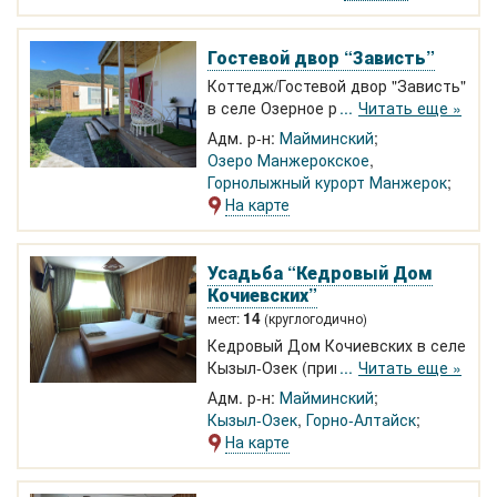
центральным сквером - 45
номеров класса Стандарт,
Эконом, Стандарт Улучшенный.
Гостевой двор “Зависть”
Коттедж/Гостевой двор "Зависть"
в селе Озерное рядом с ГЛК
Читать еще »
"Манжерок" и Манжерокским
Адм. р-н:
Майминский
озером
Озеро Манжерокское
,
Горнолыжный курорт Манжерок
На карте
Усадьба “Кедровый Дом
Кочиевских”
14
мест:
(круглогодично)
Кедровый Дом Кочиевских в селе
Кызыл-Озек (пригород Горно-
Читать еще »
Алтайска)
Адм. р-н:
Майминский
Кызыл-Озек
,
Горно-Алтайск
На карте