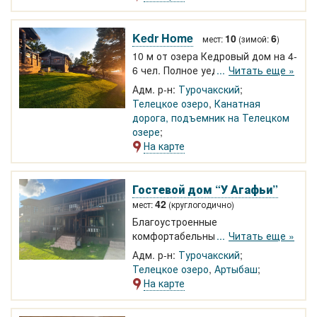
человека. Летом - большая
беседка с оборудованной кухней,
каркасный бассейн
Kedr Home
10
6
мест:
(зимой:
)
10 м от озера Кедровый дом на 4-
6 чел. Полное уединение,
Читать еще »
благоустроенные номера, кухня,
Адм. р-н:
Турочакский
беседка-барбекю. Кедровая баня
Телецкое озеро
,
Канатная
у озера.
дорога, подъемник на Телецком
озере
На карте
Гостевой дом “У Агафьи”
42
мест:
(круглогодично)
Благоустроенные
комфортабельные номера в
Читать еще »
двухэтажном кедровом
Адм. р-н:
Турочакский
корпусе.Террасы с прекрасным
Телецкое озеро
,
Артыбаш
видом на Телецкое озеро. Джип-
На карте
туры