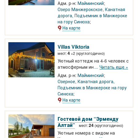
Манжерок
! В шаговой
Адм. р-н:
Майминский
доступности горнолыжный
Озеро Манжерокское
,
Канатная
комплекс с подъемником.
дорога, Подъемник в Манжероке
Круглогодичный отдых в
на гору Синюха
благоустроенных номерах на 2-5
На карте
человек, Wi-Fi, детский бассейн,
банкетный зал, бильярд,
охраняемая парковка.
Villas Viktoria
4
мест:
+2 (круглогодично)
Уютный коттедж на 4-6 человек с
атмосферным интерьером. Рядом
Читать еще »
Курортом Манжерок и
Адм. р-н:
Майминский
горнолыжка. Большая кухня-
Озерное
,
Канатная дорога,
гостиная с камином, спальня с 2-
Подъемник в Манжероке на гору
х спальной кроватью. На втором
Синюха
этаже - две 1,5 спальных
На карте
кровати.
Гостевой дом “Эрменду
Алтай”
24
мест:
(круглогодично)
Уютные номера с видом на