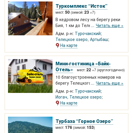
Туркомплекс “Исток”
50
23
мест:
(зимой:
+7)
В кедровом лесу на берегу реки
Бия, 1 км до Телецкого озера.
Читать еще »
Благоустроенные номера, летние
Адм. р-н:
Турочакский
домики. Тихое место в отдалении
Телецкое озеро
,
Артыбаш
от населенных пунктов. Зал для
На карте
тренингов 150 м2. Своя
экскурсионная программа,
сплавы, прокат велосипедов,
Мини-гостиница «Байк-
проведение фестивалей
Отель»
22
мест:
+7 (круглогодично)
10 благоустроенных номеров на
берегу Телецкого озера в
Читать еще »
хвойном лесу. Первая линия.
Адм. р-н:
Турочакский
Выход к пляжу. Кедровые номера
Иогач
,
Телецкое озеро
с террасой и видом на озеро.
На карте
Летняя кухня, бассейн.
Просторная баня на берегу с
террасой, лежаками. Цены 2026.
Турбаза “Горное Озеро”
176
153
мест:
(зимой:
)