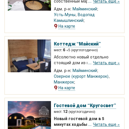
собственный маральник в 5 км.
Читать еще »
Размещение в 2-3 местных
Адм. р-н:
Майминский
благоустроенных номерах с
Усть-Муны
,
Водопад
завтраками. Кафе-столовая, зона
Камышлинский
отдыха порадуют уютом и
На карте
комфортом. Скидка 10% на
прокат мототехники! Бесплатное
посещение зоопарка!
Коттедж “Майский”
6
мест:
+5 (круглогодично)
Абсолютно новый отдельно
стоящий дом из кедрового бруса
Читать еще »
с прекрасным видом из окна для
Адм. р-н:
Майминский
2-4 человек. Два номера для 2-4
Озерное (курорт Манжерок)
,
человек. 500 метрах от
Манжерок
подъемника на Курорте
На карте
Манжерок
Гостевой дом “Кругосвет”
12
мест:
(круглогодично)
Новый гостевой дом в 5
минутах ходьбы до озера
Читать еще »