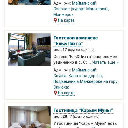
Уникальные, комфортабельные
Адм. р-н:
Майминский
дома выполнены в стиле
Озерное (курорт Манжерок)
,
геометрических фигур. Модные,
Манжерок
стильные, уютные интерьеры.
На карте
Принимаем гостей круглый год.
Гостевой комплекс
“Ель&Пихта”
17
мест:
(круглогодично)
Оотель "Ель&Пихта" расположен
уединенно в с. Соузга возле
Читать еще »
курорта Манжерок.
Адм. р-н:
Майминский
Комфортабельные номера
Соузга
,
Канатная дорога,
круглый год. Река Катунь в 10
Подъемник в Манжероке на гору
мин ходьбы.
Синюха
На карте
Гостиница “Карым Муны”
28
мест:
+7 (круглогодично)
У гостиницы "Карым Муны" есть