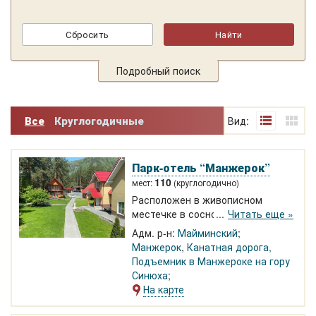
Подробный поиск
Все
Круглогодичные
Вид:
Парк-отель “Манжерок”
110
мест:
(круглогодично)
Расположен в живописном
местечке в сосновом бору на
Читать еще »
берегу Катуни рядом с
Адм. р-н:
Майминский
Манжерокским порогом. Номера
Манжерок
,
Канатная дорога,
от "стандарта" до класса "люкс".
Подъемник в Манжероке на гору
Ресторан на 40 мест. Открытый
Синюха
бассейн, оздоровительные
На карте
процедуры. Велопрокат.