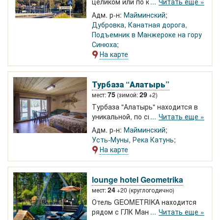
целиком или по комнатам.
Читать еще »
Удобства в доме, рядом аил-
Адм. р-н:
Майминский
столовая. Посуточно или в
Дубровка
,
Канатная дорога,
долгосрочную аренду. Очень
Подъемник в Манжероке на гору
богатая программа экскурсий,
Синюха
трансфер из Новосибирска,
На карте
Барнаула, Бийска, Горно-
Алтайска.
Турбаза “Алатырь”
75
29
мест:
(зимой:
+2)
Турбаза "Алатырь" находится в
уникальной, по своим природным
Читать еще »
свойствам, сосновой роще на
Адм. р-н:
Майминский
самом берегу реки Катунь, на 488
Усть-Муны
,
Река Катунь
км Чуйского тракта в 2 км от села
На карте
Усть-Муны. Мы можем принять
большое количество туристов
для кемпинга. Новый деревянный
lounge hotel Geometrika
2-этажный дом с номерами.
24
мест:
+20 (круглогодично)
Отель GEOMETRIKA находится
рядом с ГЛК Манжерок.
Читать еще »