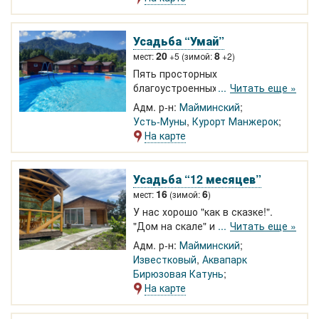
Бирюзовой Катуни.
Усадьба “Умай”
20
8
мест:
+5 (зимой:
+2)
Пять просторных
благоустроенных домиков. 2
Читать еще »
основных + 2 доп места в каждом
Адм. р-н:
Майминский
доме. Всё для комфортного
Усть-Муны
,
Курорт Манжерок
проживания. Прекрасная баня. В
На карте
шаговой доступности несколько
кафе. 14 км до Манжерока
Усадьба “12 месяцев”
16
6
мест:
(зимой:
)
У нас хорошо "как в сказке!".
"Дом на скале" и "Шале", каждые
Читать еще »
на 6 человек. Панорамные окна,
Адм. р-н:
Майминский
собственная площадка для
Известковый
,
Аквапарк
пикника у каждого. Усадьба на
Бирюзовая Катунь
берегу Катуни, с видом на
На карте
кедровый остров. Участок
рельефный с оборудованными