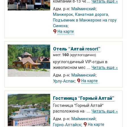
компании 8-13 человек: 5 спален,
Читать еще »
гостиная. Стильный интерьер,
Адм. р-н:
Майминский
ортопедические матрасы. Две
Манжерок
,
Канатная дорога,
душевые с тропическим душем,
Подъемник в Манжероке на гору
ванная комната с джакузи. В
Синюха
пешей доступности курорт
На карте
Манжерок
Отель “Алтай resort”
160
мест:
(круглогодично)
круглогодичный VIP-отдых в
живописном месте в 40 км от
Читать еще »
столицы РА. Высочайший
Адм. р-н:
Майминский
комфорт на лоне первозданной
На карте
Урлу-Аспак
природы. 5 коттеджей из кедра
со всеми удобствами,3
искусственных озера, бассейн(4
Гостиница “Горный Алтай”
дорожки), спортивный, лечебно-
Гостиница "Горный Алтай"
оздоровительный комплексы и др
расположена на центральной
Читать еще »
площади Горно-Алтайска рядом с
Адм. р-н:
Майминский
Национальным драмтеатром и
На карте
Горно-Алтайск