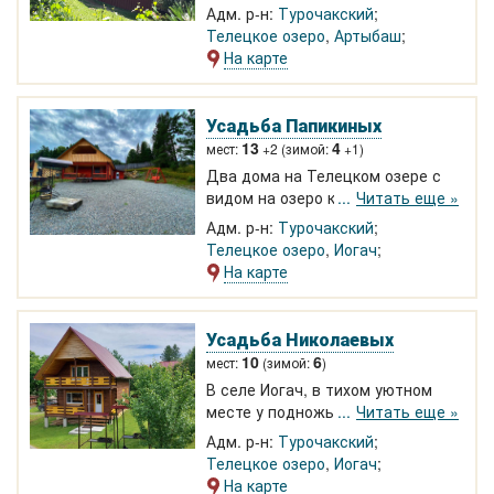
Телецкого озера. Спуск к воде.
Адм. р-н:
Турочакский
Холодильник, чайник,
Телецкое озеро
,
Артыбаш
обогреватель. Баня. Прогулки на
На карте
катере к водопадам.
Усадьба Папикиных
13
4
мест:
+2 (зимой:
+1)
Два дома на Телецком озере с
видом на озеро круглый год.
Читать еще »
Кухня, две или три отдельных
Адм. р-н:
Турочакский
комнаты, отличный вид с террасы
Телецкое озеро
,
Иогач
и балкона, санузел с душем.
На карте
Баня. От 5000 р./дом.
Усадьба Николаевых
10
6
мест:
(зимой:
)
В селе Иогач, в тихом уютном
месте у подножья горы Кебетек.
Читать еще »
Два дома, отдельно стоящих
Адм. р-н:
Турочакский
благоустроенных. Зимний дом 6
Телецкое озеро
,
Иогач
человек. Летний дом - 4
На карте