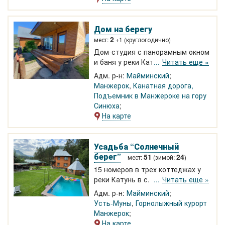
кресельным подъемником и
озеро Ая. C апреля по ноябрь.
1000-1500 р.
Дом на берегу
2
мест:
+1 (круглогодично)
Дом-студия с панорамным окном
и баня у реки Катунь. Дом
Читать еще »
отапливается, все удобства и
Адм. р-н:
Майминский
кухня, терраса с видом на реку.
Манжерок
,
Канатная дорога,
Рядом курорт Манжерок,
Подъемник в Манжероке на гору
подъемник, канатная дорога,
Синюха
озеро, ОЭЗ Бирюзовая Катунь.
На карте
Размещение до 3х человек
круглый год.
Усадьба “Солнечный
берег”
51
24
мест:
(зимой:
)
15 номеров в трех коттеджах у
реки Катунь в с. Усть-Муны.
Читать еще »
Парящие беседки над Катунью.
Адм. р-н:
Майминский
Рядом Камышлинский водопад,
Усть-Муны
,
Горнолыжный курорт
горнолыжный курорт Манжерок с
Манжерок
канатной дорогой, аквапарк на
На карте