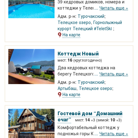
39 кедровых домиков, номера и
коттеджи у Телецкого озера.
Читать еще »
Кафе, бассейн, свой пирс,
Адм. р-н:
Турочакский
пантовый центр, мангальная
Телецкое озеро
,
Горнолыжный
зона. Насыщенная экскурсионная
курорт Телецкий #TeletSki
программа. На территории баня,
На карте
Wi-Fi, смотровые площадки с
видом на озеро.
Коттедж Новый
16
мест:
(круглогодично)
Два кедровых коттеджа на
берегу Телецкого озера в
Читать еще »
Артыбаше у самой воды.
Адм. р-н:
Турочакский
Коттеджи с кухней, душем,
Артыбаш
,
Телецкое озеро
туалетом. Терраса, балкон с
На карте
видом на Телецкое. Летняя
беседка-кухня, банька.
Принимаем гостей круглый год!
Гостевой дом “Домашний
очаг”
14
10
мест:
+3 (зимой:
+3)
Комфортабельный коттедж у
подножья горы Кажуган в с.
Читать еще »