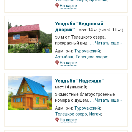
квадроциклов, баня, мангал.
На карте
Усадьба “Кедровый
дворик”
14
11
мест:
+1 (зимой:
+1)
50 м от Телецкого озера,
прекрасный вид на озеро.
Читать еще »
Благоустроенный дом на 5
Адм. р-н:
Турочакский
человек. Новая Студия с кухонной
Артыбаш
,
Телецкое озеро
зоной, видом на озеро. 2-х, 3-х, 5-
На карте
местные номера. На территории
вековые кедры над балконом. Wi-
Fi. Прогулки на катере, экскурсии.
Усадьба “Надежда”
14
9
мест:
(зимой:
)
3-хместные благоустроенные
номера с душем. 50 метров до
Читать еще »
Телецкого озера. Холодильник,
Адм. р-н:
Турочакский
летняя кухня, баня, беседка. Свой
Телецкое озеро
,
Иогач
катер. Прогулки по Телецкому,
На карте
пешие и автомобильные
экскурсии.