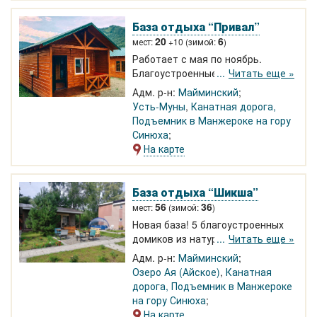
шезлонги
База отдыха “Привал”
20
6
мест:
+10 (зимой:
)
Работает с мая по ноябрь.
Благоустроенные отдельно
Читать еще »
стоящие домики на 2, 3, 4, 5, 8
Адм. р-н:
Майминский
человек - от 1500 руб с человека.
Усть-Муны
,
Канатная дорога,
300 м до Катуни
Подъемник в Манжероке на гору
Синюха
На карте
База отдыха “Шикша”
56
36
мест:
(зимой:
)
Новая база! 5 благоустроенных
домиков из натурального дерева
Читать еще »
с видом на горы, баня, бассейн,
Адм. р-н:
Майминский
мангальные и кухонные зоны.
Озеро Ая (Айское)
,
Канатная
Автопарковка с
дорога, Подъемник в Манжероке
видеонаблюдением, бесплатный
на гору Синюха
Wi-Fi. Рядом курорт Манжерок с
На карте