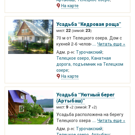
На карте
Усадьба “Кедровая роща”
22
23
мест:
(зимой:
)
70 м от Телецкого озера. Дом с
кухней 2-6 человек и коттедж на
Читать еще »
15 человек. Санузел с душем
Адм. р-н:
Турочакский
(хол/гор. вода). Баня, экскурсии,
Телецкое озеро
,
Канатная
прогулочные катера. 830-1000 р.
дорога, подъемник на Телецком
озере
На карте
Усадьба “Уютный берег
(Артыбаш)”
9
7
мест:
+2 (зимой:
+2)
Усадьба расположена на берегу
Телецкого озера в с.Артыбаш.
Читать еще »
Домики на 4-8 человек. Вид на
Адм. р-н:
Турочакский
озеро, водные прогулки, прокат
Телецкое озеро
,
Артыбаш