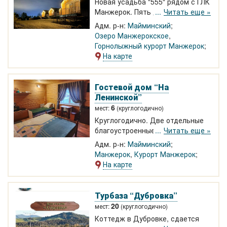
Новая усадьба "555" рядом с ГЛК
Манжерок. Пять домиков с
Читать еще »
современным ремонтом и всей
Адм. р-н:
Майминский
необходимой бытовой техникой.
Озеро Манжерокское
,
Горнолыжный курорт Манжерок
На карте
Гостевой дом “На
Ленинской”
6
мест:
(круглогодично)
Круглогодично. Две отдельные
благоустроенные комнаты. Одна
Читать еще »
комната на этаж в 2-х этажном
Адм. р-н:
Майминский
доме.
Манжерок
,
Курорт Манжерок
На карте
Турбаза “Дубровка”
20
мест:
(круглогодично)
Коттедж в Дубровке, сдается