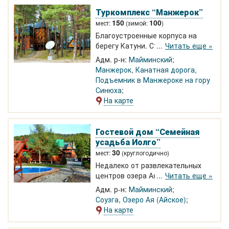
Туркомплекс “Манжерок”
150
100
мест:
(зимой:
)
Благоустроенные корпуса на
берегу Катуни. Столовая,
Читать еще »
конференц-зал, оздоровительный
Адм. р-н:
Майминский
центр, детская и спортивная
Манжерок
,
Канатная дорога,
площадки, баня. Экскурсии,
Подъемник в Манжероке на гору
сплавы. Возможно размещение в
Синюха
палатках
На карте
Гостевой дом “Семейная
усадьба Иолго”
30
мест:
(круглогодично)
Недалеко от развлекательных
центров озера Ая. Тихое место у
Читать еще »
подножья горы для семейного
Адм. р-н:
Майминский
отдыха с детьми. Уютные
Соузга
,
Озеро Ая (Айское)
благоустроенные номера в двух
На карте
деревянных коттеджах, баня с
бассейном и бильярдом, летний