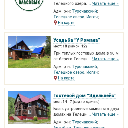
Телецкого озера. Двухэтажный
Читать еще »
благоустроенный домик на 6-8
Адм. р-н:
Турочакский
человек (камин на 1-м этаже),
Телецкое озеро
,
Иогач
дом на 6 человек. 3-4-местные
На карте
домики. Трёхместный номер над
баней с прекрасным видом на
Телецкое озер
Усадьба “У Романа”
18
12
мест:
(зимой:
)
Три теплых гостевых дома в 90 м
от берега Телецкого озера.
Читать еще »
Круглогодичное размещение.
Адм. р-н:
Турочакский
Коттеджи полностью обустроены
Телецкое озеро
,
Иогач
для отдыха. Возможность
На карте
классно провести время и
хорошо отдохнуть! 1000-1500 р.
Гостевой дом “Эдельвейс”
14
мест:
+7 (круглогодично)
Благоустроенные комнаты в двух
домах на Телецком озере в
Читать еще »
Артыбаше. Wi-Fi. Для семейного и
Адм. р-н:
Турочакский
корпоративного отдыха.
Артыбаш
,
Телецкое озеро