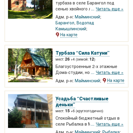
турбаза в селе Барангол под
сенью хвойного леса.
Читать еще »
Круглогодичный отдых в
Адм. р-н:
Майминский
благоустроенном коттедже на 10-
Барангол
,
Водопад
15 человек и кедровом доме на 6
Камышлинский
человек. Баня, беседка на берегу,
На карте
шашлыки, пляж, активный отдых.
Турбаза “Сила Катуни”
26
12
мест:
+4 (зимой:
)
Благоустроенные 2-х этажные
Дома-студии, номера,
Читать еще »
палаточное размещение. 7 км от
На карте
Адм. р-н:
Майминский
курорта Манжерок. Большая
площадь комплекса позволяет
отдыхающим не мешать друг
Усадьба “Счастливые
другу.
Навес для тренингов 240
деньки”
м2
, кафе, спортивная, детская
15
мест:
+6 (круглогодично)
площадка. Сплавы, экскурсии
Спокойный бюджетный отдых в
селе Рыбалка в Майминском
Читать еще »
районе. Экономичная усадьба
Адм. р-н:
Майминский
Рыбалка