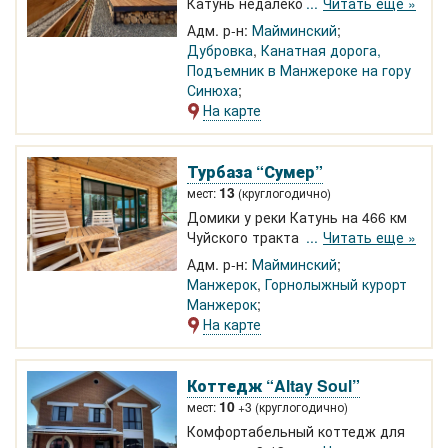
Катунь недалеко от Манжерока.
Читать еще »
Стильные теплые дома на первой
Адм. р-н:
Майминский
линии. Первая линия. Бассейн с
Дубровка
,
Канатная дорога,
видом на реку Катунь и горы.
Подъемник в Манжероке на гору
Баня. Принимаем гостей круглый
Синюха
год.
На карте
Турбаза “Сумер”
13
мест:
(круглогодично)
Домики у реки Катунь на 466 км
Чуйского тракта возле
Читать еще »
Манжерока. Комфортабельные
Адм. р-н:
Майминский
домики с кухней, санузлом в 70 м
Манжерок
,
Горнолыжный курорт
от реки Катунь. Приезжайте в
Манжерок
любое время года!
На карте
Коттедж “Altay Soul”
10
мест:
+3 (круглогодично)
Комфортабельный коттедж для