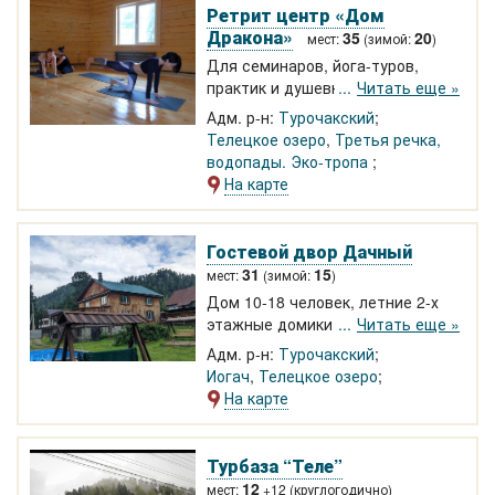
Ретрит центр «Дом
Дракона»
35
20
мест:
(зимой:
)
Для семинаров, йога-туров,
практик и душевного отдыха.
Читать еще »
Летний и зимний залы для йога
Адм. р-н:
Турочакский
тренингов на берегу Телецкого
Телецкое озеро
,
Третья речка,
озера. Плавучая баня! Wi-Fi.
водопады. Эко-тропа
Благоустроенные номера и
На карте
теплые домики.
Гостевой двор Дачный
31
15
мест:
(зимой:
)
Дом 10-18 человек, летние 2-х
этажные домики - этаж на 5
Читать еще »
человек. Уютное, тихое место
Адм. р-н:
Турочакский
прекрасно подходит для
Иогач
,
Телецкое озеро
спокойного, семейного отдыха.
На карте
Бассейн, детская зона, Wi-Fi
Турбаза “Теле”
12
мест:
+12 (круглогодично)