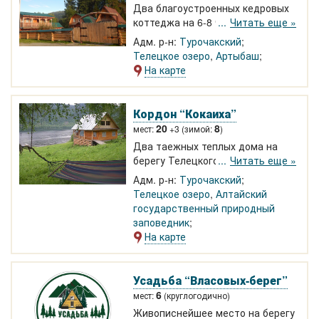
Два благоустроенных кедровых
коттеджа на 6-8 человек.
Читать еще »
Комнаты на 2 человека.
Адм. р-н:
Турочакский
Отдельный 2-х местный домики
Телецкое озеро
,
Артыбаш
"Избушка на курьих ножках".
На карте
Тихая уютная база у подножья
горы, всего в 10 минут до
Телецкого озера. Собственный
Кордон “Кокаиха”
катер на 8 человек
20
8
мест:
+3 (зимой:
)
Два таежных теплых дома на
берегу Телецкого озера на
Читать еще »
границе Алтайского заповедника.
Адм. р-н:
Турочакский
Уединенный отдых. Серебряный
Телецкое озеро
,
Алтайский
родник. Катамараны и лодочки
государственный природный
выдаются отдыхающим
заповедник
бесплатно. Экскурсии к
На карте
водопадам. 830-1000 р.
Усадьба “Власовых-берег”
6
мест:
(круглогодично)
Живописнейшее место на берегу