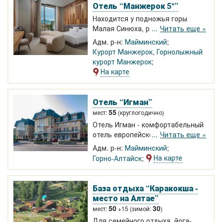
Отель “Манжерок 5*”
Находится у подножья горы
Малая Синюха, рядом с канатной
Читать еще »
дорогой и горнолыжным склоном.
Адм. р-н:
Майминский
Номера с панорамными окнами.
Курорт Манжерок
,
Горнолыжный
Вид на горы и озеро.
курорт Манжерок
На карте
Отель “Игман”
55
мест:
(круглогодично)
Отель Игман - комфортабельный
отель европейского уровня на 28
Читать еще »
благоустроенных номеров
Адм. р-н:
Майминский
категорий от эконом-класса до
На карте
Горно-Алтайск
класса люкс и апартаментов.
Расположен в центре Горно-
Алтайска в районе автовокзала.
База отдыха “Каракокша -
место на Алтае”
50
30
мест:
+15 (зимой:
)
Для семейного отдыха, йога-