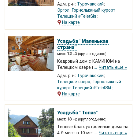
Артыбаш у Телецкого озера.
Адм. р-н:
Турочакский
Пантовые ванны, летний бассейн.
Эргол
,
Горнолыжный курорт
Телецкий #TeletSki
На карте
Усадьба “Маленькая
страна”
12
мест:
+3 (круглогодично)
Кедровый дом с КАМИНОМ на
Телецком озере круглый год. В
Читать еще »
доме 4 спальни, каминный зал,
Адм. р-н:
Турочакский
кухня, три санузла, два душа.
Телецкое озеро
,
Горнолыжный
Сдается номерами или целиком.
курорт Телецкий #TeletSki
Баня, прогулки по озеру.
На карте
Усадьба “Топаз”
18
мест:
+2 (круглогодично)
Теплые благоустроенные дома на
4-9 мест в 10 метрах от
Читать еще »