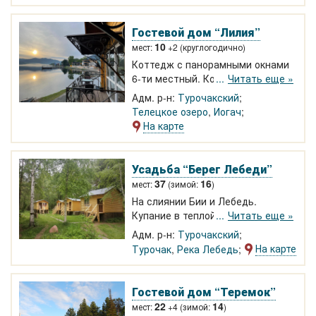
Экскурсии на катере
по
Телецкому озеру.
Гостевой дом “Лилия”
10
мест:
+2 (круглогодично)
Коттедж с панорамными окнами
6-ти местный. Коттедж 4-х
Читать еще »
местный. Wi-Fi. Отдых на самом
Адм. р-н:
Турочакский
берегу Телецкого озера.
Телецкое озеро
,
Иогач
Прогулки, экскурсии по озеру.
На карте
Размещение круглогодичное.
Свой катер
Усадьба “Берег Лебеди”
37
16
мест:
(зимой:
)
На слиянии Бии и Лебедь.
Купание в теплой реке Лебедь,
Читать еще »
рыбалка. Двухэтажный
Адм. р-н:
Турочакский
брусчатый дом на 8 мест, 2-4
На карте
Турочак
,
Река Лебедь
местные кедровые домики, место
под палаточный городок. Цена
800 руб. с человека. Кухня, баня,
Гостевой дом “Теремок”
охраняемая автостоянка,
22
14
мест:
+4 (зимой:
)
беседки, мангалы.