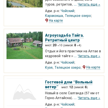
туров, ретритов, корпоративов.
Читать еще »
Дома Люкс 2-4-х местные,
Адм. р-н:
Чойский
номера Стандарт 2-х местные,
Каракокша
,
Телецкое озеро
дома Стандарт 8-ми местные,
На карте
дома Эконом 2-3 местные,
Семейный дом 16-20 мест.
Крытый павильон для ретритов,
Агроусадьба Тайга.
банкетов. Детская площадка,
Ретритный центр
банный чан. Аромотерапия,
20
8
мест:
+10 (зимой:
+4)
массаж, йога.
Отдых и йога практики на Алтае в
кедровой тайге на берегу реки
Читать еще »
Кузя с. Каракокша. Есть зал для
Адм. р-н:
Чойский
йога практик и ретритов, питание
На карте
Кузя
,
Телецкое озеро
юможем принять групповые туры.
Квадроциклы, экскурсии в тайгу.
Гостевой дом “Вольный
ветер”
12
6
мест:
(зимой:
)
Новый в селе Салганда (57 км от
Горно-Алтайска). 2-3-4 местные
Читать еще »
благоустроенные домики. Тихая,
Адм. р-н:
Чойский
живописная локация в самом