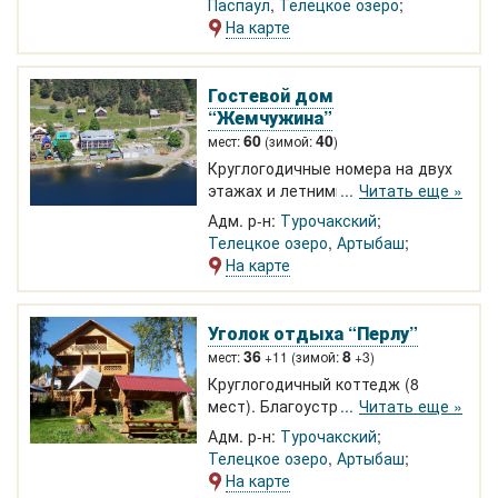
Паспаул
,
Телецкое озеро
сердце Алтайской тайги среди
На карте
хвойного леса. Уединенное
расположение. Рядом река
Салганда, гора Чептоган
Гостевой дом
“Жемчужина”
60
40
мест:
(зимой:
)
Круглогодичные номера на двух
этажах и летними в мансардном
Читать еще »
этаже. Санузлы с душем на
Адм. р-н:
Турочакский
этаже. СВОИ КАТЕРА для
Телецкое озеро
,
Артыбаш
экскурсий по озеру, к водопаду
На карте
Корбу.
Уголок отдыха “Перлу”
36
8
мест:
+11 (зимой:
+3)
Круглогодичный коттедж (8
мест). Благоустроенный номер 4-
Читать еще »
х местный. Номера с туалетом
Адм. р-н:
Турочакский
без душа. Спокойный отдых среди
Телецкое озеро
,
Артыбаш
берез, на пути к обзорной
На карте
площадке на горе Тилан-Туу.